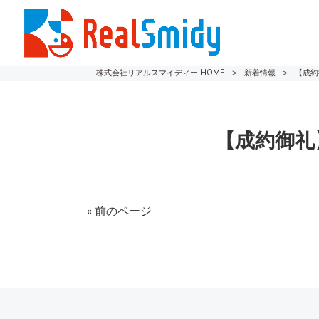
株式会社リアルスマイディー HOME
>
新着情報
>
【成約
【成約御礼
« 前のページ